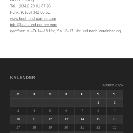
Tel.: (0341) 20 01 87 96
Funk: (0163) 341 06 61
www.hoch-und-partner.com
info@hoch-und-partner.com
geöffnet: Mi–Fr 14–18 Uhr, Sa 12–17 Uhr und nach Vereinbarung
KALENDER
August 2026
M
D
M
D
F
S
S
1
2
3
4
5
6
7
8
9
10
11
12
13
14
15
16
17
18
19
20
21
22
23