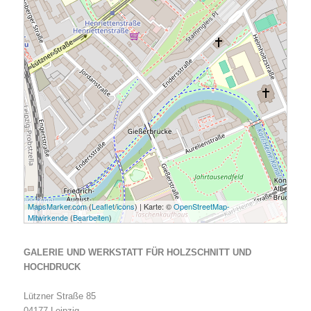
MapsMarker.com
(
Leaflet
/
icons
) | Karte: ©
OpenStreetMap-
Mitwirkende
(
Bearbeiten
)
GALERIE UND WERKSTATT FÜR HOLZSCHNITT UND
HOCHDRUCK
Lützner Straße 85
04177 Leipzig