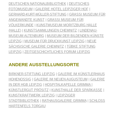
DEUTSCHEN NATIONALBIBLIOTHEK
|
DEUTSCHES
FOTOMUSEUM
|
GALERIE HOTEL LEIPZIGER HOF
|
GERHARD-KURT-MÜLLER-STIFTUNG
|
GRASSI MUSEUM FÜR
ANGEWANDTE KUNST
|
GRASSI MUSEUM FÜR
VÖLKERKUNDE
|
KUNSTMUSEUM MORITZBURG HALLE
(HALLE)
|
KUNSTSAMMLUNGEN CHEMNITZ
|
LINDENAU-
MUSEUM ALTENBURG
|
MUSEUM DER BILDENDEN KÜNSTE
LEIPZIG
|
MUSEUM FÜR DRUCKKUNST LEIPZIG
|
NEUE
SÄCHSISCHE GALERIE CHEMNITZ
|
TÜBKE STIFTUNG
LEIPZIG
|
ZEITGESCHICHTLICHES FORUM LEIPZIG
ANDERE AUSSTELLUNGSORTE
BIRKNER-STIFTUNG LEIPZIG
|
GALERIE IM KÜNSTLERHAUS
HOHENOSSIG
|
GALERIE IM NEUEN AUGUSTEUM
|
GALERIE
IN DER HGB LEIPZIG
|
HOSPITALKAPELLE GRIMMA
|
KÜNSTLERGUT PRÖSITZ
|
KUNSTHALLE DER SPARKASSE
|
KUNSTKRAFTWERK LEIPZIG
|
LEIPZIGER
STADTBIBLIOTHEK
|
RATHAUSGALERIE GRIMMA
|
SCHLOSS
HARTENFELS TORGAU