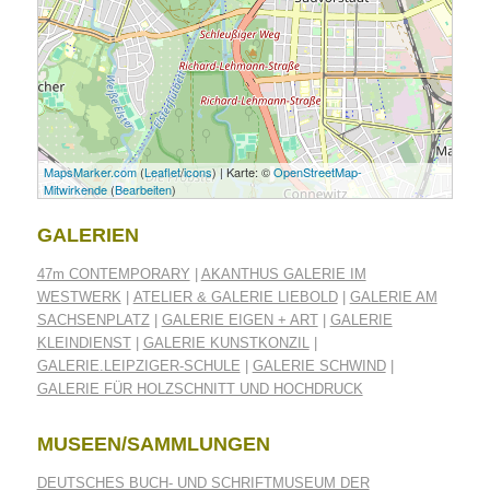
MapsMarker.com
(
Leaflet
/
icons
) | Karte: ©
OpenStreetMap-
Mitwirkende
(
Bearbeiten
)
GALERIEN
47m CONTEMPORARY
|
AKANTHUS GALERIE IM
WESTWERK
|
ATELIER & GALERIE LIEBOLD
|
GALERIE AM
SACHSENPLATZ
|
GALERIE EIGEN + ART
|
GALERIE
KLEINDIENST
|
GALERIE KUNSTKONZIL
|
GALERIE.LEIPZIGER-SCHULE
|
GALERIE SCHWIND
|
GALERIE FÜR HOLZSCHNITT UND HOCHDRUCK
MUSEEN/SAMMLUNGEN
DEUTSCHES BUCH- UND SCHRIFTMUSEUM DER