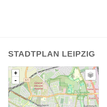
STADTPLAN LEIPZIG
Karte wird geladen - bitte warten...
+
-