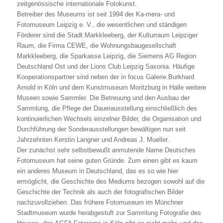
zeitgenössische internationale Fotokunst.
Betreiber des Museums ist seit 1994 der Ka-mera- und
Fotomuseum Leipzig e. V., die wesentlichen und ständigen
Förderer sind die Stadt Markkleeberg, der Kulturraum Leipziger
Raum, die Firma CEWE, die Wohnungsbaugesellschaft
Markkleeberg, die Sparkasse Leipzig, die Siemens AG Region
Deutschland Ost und der Lions Club Leipzig Saxonia. Häufige
Kooperationspartner sind neben der in focus Galerie.Burkhard
Arnold in Köln und dem Kunstmuseum Moritzburg in Halle weitere
Museen sowie Sammler. Die Betreuung und den Ausbau der
Sammlung, die Pflege der Dauerausstellung einschließlich des
kontinuierlichen Wechsels einzelner Bilder, die Organisation und
Durchführung der Sonderausstellungen bewältigen nun seit
Jahrzehnten Kerstin Langner und Andreas J. Mueller.
Der zunächst sehr selbstbewußt anmutende Name Deutsches
Fotomuseum hat seine guten Gründe. Zum einen gibt es kaum
ein anderes Museum in Deutschland, das es so wie hier
ermöglicht, die Geschichte des Mediums bezogen sowohl auf die
Geschichte der Technik als auch der fotografischen Bilder
nachzuvollziehen. Das frühere Fotomuseum im Münchner
Stadtmuseum wurde herabgestuft zur Sammlung Fotografie des