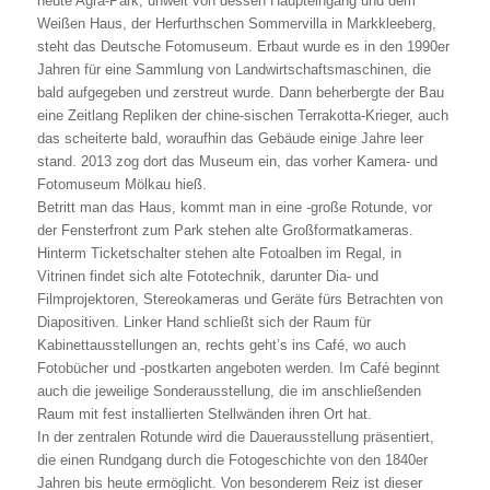
heute Agra-Park, unweit von dessen Haupteingang und dem
Weißen Haus, der Herfurthschen Sommervilla in Markkleeberg,
steht das Deutsche Fotomuseum. Erbaut wurde es in den 1990er
Jahren für eine Sammlung von Landwirtschaftsmaschinen, die
bald aufgegeben und zerstreut wurde. Dann beherbergte der Bau
eine Zeitlang Repliken der chine-sischen Terrakotta-Krieger, auch
das scheiterte bald, woraufhin das Gebäude einige Jahre leer
stand. 2013 zog dort das Museum ein, das vorher Kamera- und
Fotomuseum Mölkau hieß.
Betritt man das Haus, kommt man in eine -große Rotunde, vor
der Fensterfront zum Park stehen alte Großformatkameras.
Hinterm Ticketschalter stehen alte Fotoalben im Regal, in
Vitrinen findet sich alte Fototechnik, darunter Dia- und
Filmprojektoren, Stereokameras und Geräte fürs Betrachten von
Diapositiven. Linker Hand schließt sich der Raum für
Kabinettausstellungen an, rechts geht’s ins Café, wo auch
Fotobücher und -postkarten angeboten werden. Im Café beginnt
auch die jeweilige Sonderausstellung, die im anschließenden
Raum mit fest installierten Stellwänden ihren Ort hat.
In der zentralen Rotunde wird die Dauerausstellung präsentiert,
die einen Rundgang durch die Fotogeschichte von den 1840er
Jahren bis heute ermöglicht. Von besonderem Reiz ist dieser