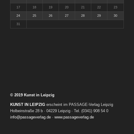
17
18
19
20
21
22
23
24
25
26
27
28
29
30
31
© 2019 Kunst in Leipzig
KUNST IN LEIPZIG
erscheint im PASSAGE-Verlag Leipzig
Holbeinstraße 28 b · 04229 Leipzig ∙ Tel. (0341) 908 54 0
info@passageverlag.de
·
www.passageverlag.de