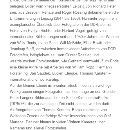
Bilder, die die verheerenden Konsequenzen der Naziherrschaft
belegen: Bilder vom kriegszerstörten Leipzig von Richard Peter
sen. aus Dresden, Renate und Roger Rössing dokumentieren die
Enttrümmerung in Leipzig (1947 bis 1953). Nunmehr beginnt ein
exemplarischer Überblick über Fotografie in der DDR, so mit
Fotos von Evelyn Richter oder Norbert Vogel, gefolgt von
internationalen Bildleistungen seit den 1950er Jahren mit Werken
von Willy Ronis, Irving Penn, Will McBride, Elliot Erwitt oder
Jeanloup Sieff, dazwischen immer wieder Aufnahmen von DDR-
Fotografen, beispielsweise von Günter Rössler, und
westdeutschen Fotokünstlern, wie Gerhard Vormwald. Zum Ende
eine kleine Aktreihe mit Arbeiten von William Ropp, Hermann
Försterling, Jan Saudek, Lucien Clergue, Thomas Karsten –
international und hochkarätig.
Auf der kleinen Ebene im zweiten Stock finden sich wichtige
Werkgruppen einiger Fotografen: als Hommage an den Gründer
Peter Langner Bilder aus dessen Serie »Kirchhofstraße 9«
(1975/76), die zur damaligen Zeit nicht gezeigt werden durfte,
Aktfotografien von Thomas Karsten, Bildjournalismus von
Wolfgang Zeyen und farbige Werbe-Inszenierungen von Olaf
Martens. Darüber hinaus in vielen Vitrinen Kameras über
Kameras und allerlei Fotozubehör.