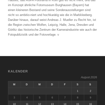
Hauses, das AGFA Fotorama in Köln gibt es nicht mehr, und das
im Konzept ähnliche Fotomuseum Burghausen (Bayern) hat
einen kleineren Bestand und seine Sonderausstellungen sind
nicht so ambitio-niert und hochkarätig wie die in Markkleeberg.
Darüber hinaus, darauf weist Andreas J. Mueller zu Recht hin, ist
die Region zwischen Wolfen, Leipzig, Halle, Jena, Dresden und
Görlitz das historische Zentrum der Kameraindustrie wie auch der
Fotopublizistik und der Fotoverlage. ν
KALENDER
August 2026
M
D
M
D
F
S
S
1
2
3
4
5
6
7
8
9
10
11
12
13
14
15
16