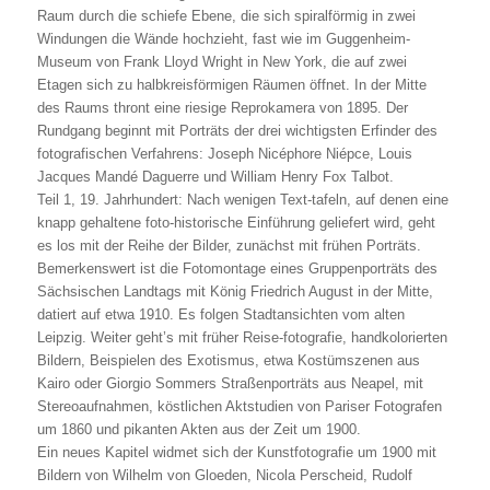
Raum durch die schiefe Ebene, die sich spiralförmig in zwei
Windungen die Wände hochzieht, fast wie im Guggenheim-
Museum von Frank Lloyd Wright in New York, die auf zwei
Etagen sich zu halbkreisförmigen Räumen öffnet. In der Mitte
des Raums thront eine riesige Reprokamera von 1895. Der
Rundgang beginnt mit Porträts der drei wichtigsten Erfinder des
fotografischen Verfahrens: Joseph Nicéphore Niépce, Louis
Jacques Mandé Daguerre und William Henry Fox Talbot.
Teil 1, 19. Jahrhundert: Nach wenigen Text-tafeln, auf denen eine
knapp gehaltene foto-historische Einführung geliefert wird, geht
es los mit der Reihe der Bilder, zunächst mit frühen Porträts.
Bemerkenswert ist die Fotomontage eines Gruppenporträts des
Sächsischen Landtags mit König Friedrich August in der Mitte,
datiert auf etwa 1910. Es folgen Stadtansichten vom alten
Leipzig. Weiter geht’s mit früher Reise-fotografie, handkolorierten
Bildern, Beispielen des Exotismus, etwa Kostümszenen aus
Kairo oder Giorgio Sommers Straßenporträts aus Neapel, mit
Stereoaufnahmen, köstlichen Aktstudien von Pariser Fotografen
um 1860 und pikanten Akten aus der Zeit um 1900.
Ein neues Kapitel widmet sich der Kunstfotografie um 1900 mit
Bildern von Wilhelm von Gloeden, Nicola Perscheid, Rudolf