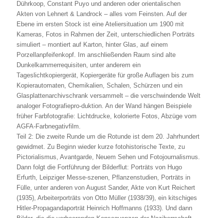
Dührkoop, Constant Puyo und anderen oder orientalischen
Akten von Lehnert & Landrock – alles vom Feinsten. Auf der
Ebene im ersten Stock ist eine Ateliersituation um 1900 mit
Kameras, Fotos in Rahmen der Zeit, unterschiedlichen Porträts
simuliert – montiert auf Karton, hinter Glas, auf einem
Porzellanpfeifenkopf. Im anschließenden Raum sind alte
Dunkelkammerrequisiten, unter anderem ein
Tageslichtkopiergerät, Kopiergeräte für große Auflagen bis zum
Kopierautomaten, Chemikalien, Schalen, Schürzen und ein
Glasplattenarchivschrank versammelt – die verschwindende Welt
analoger Fotografiepro-duktion. An der Wand hängen Beispiele
früher Farbfotografie: Lichtdrucke, kolorierte Fotos, Abzüge vom
AGFA-Farbnegativfilm.
Teil 2: Die zweite Runde um die Rotunde ist dem 20. Jahrhundert
gewidmet. Zu Beginn wieder kurze fotohistorische Texte, zu
Pictorialismus, Avantgarde, Neuem Sehen und Fotojournalismus.
Dann folgt die Fortführung der Bilderflut: Porträts von Hugo
Erfurth, Leipziger Messe-szenen, Pflanzenstudien, Porträts in
Fülle, unter anderen von August Sander, Akte von Kurt Reichert
(1935), Arbeiterporträts von Otto Müller (1938/39), ein kitschiges
Hitler-Propagandaporträt Heinrich Hoffmanns (1933). Und dann