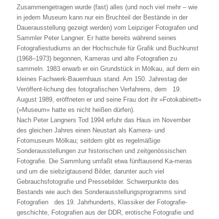
Zusammengetragen wurde (fast) alles (und noch viel mehr – wie
in jedem Museum kann nur ein Bruchteil der Bestände in der
Dauerausstellung gezeigt werden) vom Leipziger Fotografen und
Sammler Peter Langner. Er hatte bereits während seines
Fotografiestudiums an der Hochschule für Grafik und Buchkunst
(1968–1973) begonnen, Kameras und alte Fotografien zu
sammeln. 1983 erwarb er ein Grundstück in Mölkau, auf dem ein
kleines Fachwerk-Bauernhaus stand. Am 150. Jahrestag der
Veröffent-lichung des fotografischen Verfahrens, dem 19.
August 1989, eröffneten er und seine Frau dort ihr »Fotokabinett«
(»Museum« hatte es nicht heißen dürfen).
Nach Peter Langners Tod 1994 erfuhr das Haus im November
des gleichen Jahres einen Neustart als Kamera- und
Fotomuseum Mölkau; seitdem gibt es regelmäßige
Sonderausstellungen zur historischen und zeitgenössischen
Fotografie. Die Sammlung umfaßt etwa fünftausend Ka-meras
und um die siebzigtausend Bilder, darunter auch viel
Gebrauchsfotografie und Pressebilder. Schwerpunkte des
Bestands wie auch des Sonderausstellungsprogramms sind
Fotografien des 19. Jahrhunderts, Klassiker der Fotografie-
geschichte, Fotografien aus der DDR, erotische Fotografie und