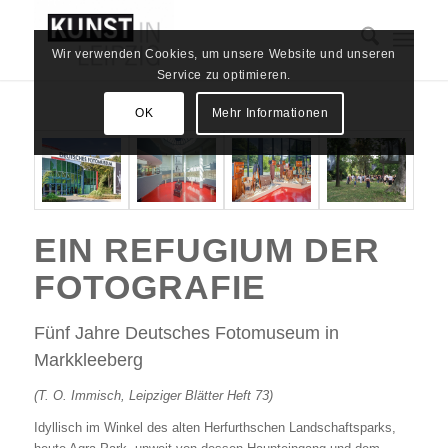
Wir verwenden Cookies, um unsere Website und unseren
Service zu optimieren.
OK
Mehr Informationen
EIN REFUGIUM DER
FOTOGRAFIE
Fünf Jahre Deutsches Fotomuseum in
Markkleeberg
(T. O. Immisch, Leipziger Blätter Heft 73)
Idyllisch im Winkel des alten Herfurthschen Landschaftsparks,