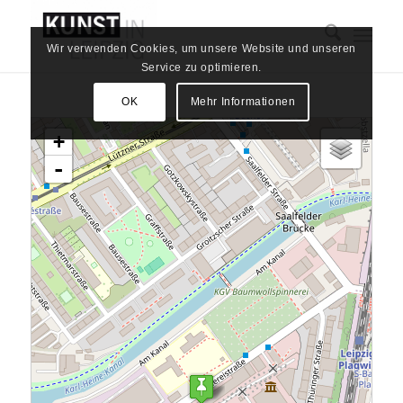
Wir verwenden Cookies, um unsere Website und unseren
Service zu optimieren.
OK
Mehr Informationen
Karte wird geladen - bitte warten...
+
-