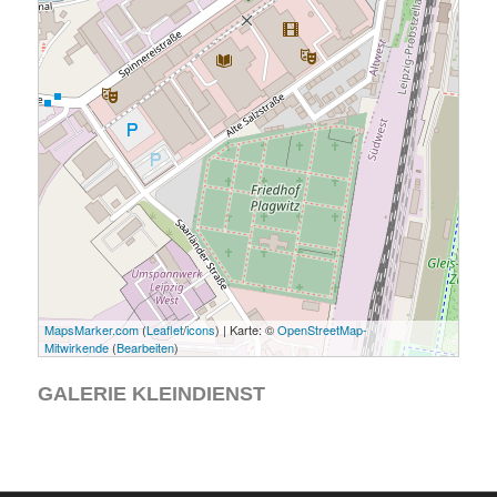
MapsMarker.com
(
Leaflet
/
icons
) | Karte: ©
OpenStreetMap-
Mitwirkende
(
Bearbeiten
)
GALERIE KLEINDIENST